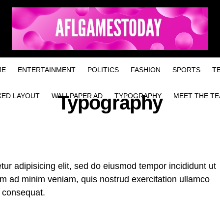
ME
ENTERTAINMENT
POLITICS
FASHION
SPORTS
T
XED LAYOUT
WALLPAPER AD
Typography
TYPOGRAPHY
MEET THE T
ur adipisicing elit, sed do eiusmod tempor incididunt ut
im ad minim veniam, quis nostrud exercitation ullamco
o consequat.