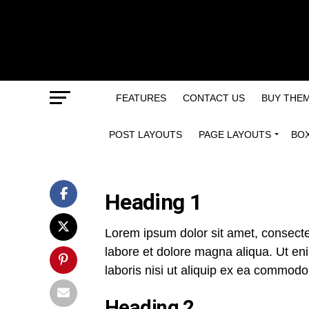
FEATURES
CONTACT US
BUY THE
POST LAYOUTS
PAGE LAYOUTS
BO
Heading 1
Lorem ipsum dolor sit amet, consectet
labore et dolore magna aliqua. Ut en
laboris nisi ut aliquip ex ea commod
Heading 2