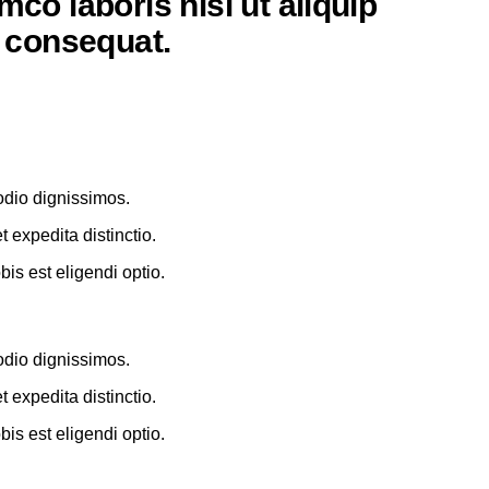
mco laboris nisi ut aliquip
consequat.
odio dignissimos.
 expedita distinctio.
is est eligendi optio.
odio dignissimos.
 expedita distinctio.
is est eligendi optio.