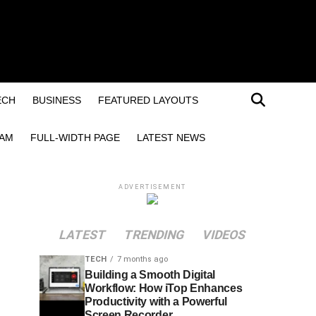
ECH
BUSINESS
FEATURED LAYOUTS
EAM
FULL-WIDTH PAGE
LATEST NEWS
ADVERTISEMENT
LATEST
TRENDING
VIDEOS
TECH
7 months ago
Building a Smooth Digital
Workflow: How iTop Enhances
Productivity with a Powerful
Screen Recorder