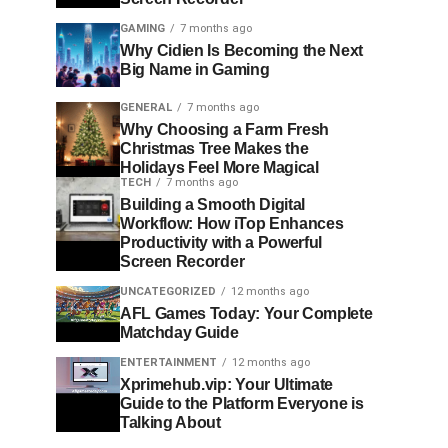
GAMING
7 months ago
Why Cidien Is Becoming the Next
Big Name in Gaming
GENERAL
7 months ago
Why Choosing a Farm Fresh
Christmas Tree Makes the
Holidays Feel More Magical
TECH
7 months ago
Building a Smooth Digital
Workflow: How iTop Enhances
Productivity with a Powerful
Screen Recorder
UNCATEGORIZED
12 months ago
AFL Games Today: Your Complete
Matchday Guide
ENTERTAINMENT
12 months ago
Xprimehub.vip: Your Ultimate
Guide to the Platform Everyone is
Talking About